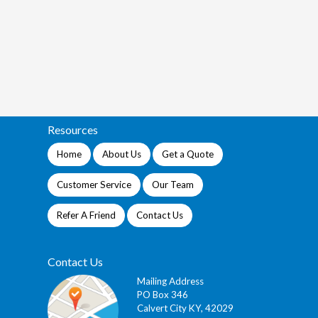
Resources
Home
About Us
Get a Quote
Customer Service
Our Team
Refer A Friend
Contact Us
Contact Us
Mailing Address
PO Box 346
Calvert City KY, 42029