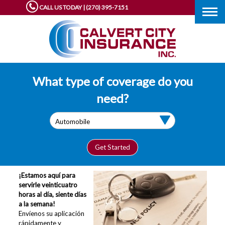
CALL US TODAY | (270) 395-7151
Togg
navig
What type of coverage do you
need?
¡Estamos aquí para
servirle veinticuatro
horas al día, siente días
a la semana!
Envíenos su aplicación
rápidamente y