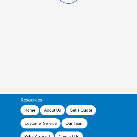
Resources
Home
About Us
Get a Quote
Customer Service
Our Team
Refer A Friend
Contact Us